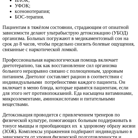
ВЛОК;
УФОК;
ксенонотерапия;
БОС-терапия.
Пациентам в тяжёлом состоянии, страдающим от опиатной
зависимости делают ультрабыструю детоксикацию (УБОД)
организма. Больных погружают в медикаментозный сон на
срок до 8 часов, чтобы предельно снизить болевые ощущения,
связанные с наркотической ломкой.
Профессиональная наркологическая помощь включает
диетотерапию, так как восстановление сил организма
больного неразрывно связано с полноценным, здоровым
питанием. Диетолог составляет рацион в соответствии с
индивидуальными
потребностями каждого пациента. Он
включает в меню блюда, которые нравятся пациентам, если
для этого нет противопоказаний. Еда насыщена витаминами,
микроэлементами, аминокислотами и питательными
веществами.
Детоксикация проводится с привлечением тренеров по
физической культуре, помогающих больным поддерживать в
тонусе мышцы и приобщающих их
к здоровому образу жизни
(ЗОЖ). Комплексы упражнения подбирают индивидуально в
зависимости от уровня физической подготовленности и