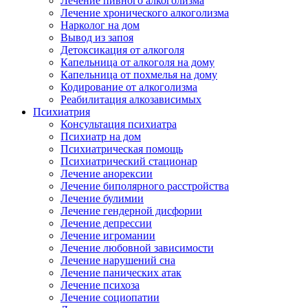
Лечение пивного алкоголизма
Лечение хронического алкоголизма
Нарколог на дом
Вывод из запоя
Детоксикация от алкоголя
Капельница от алкоголя на дому
Капельница от похмелья на дому
Кодирование от алкоголизма
Реабилитация алкозависимых
Психиатрия
Консультация психиатра
Психиатр на дом
Психиатрическая помощь
Психиатрический стационар
Лечение анорексии
Лечение биполярного расстройства
Лечение булимии
Лечение гендерной дисфории
Лечение депрессии
Лечение игромании
Лечение любовной зависимости
Лечение нарушений сна
Лечение панических атак
Лечение психоза
Лечение социопатии