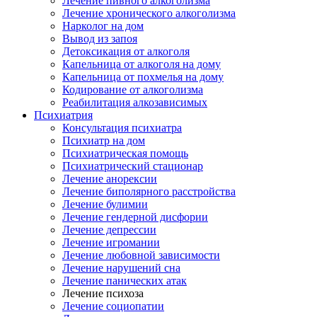
Лечение пивного алкоголизма
Лечение хронического алкоголизма
Нарколог на дом
Вывод из запоя
Детоксикация от алкоголя
Капельница от алкоголя на дому
Капельница от похмелья на дому
Кодирование от алкоголизма
Реабилитация алкозависимых
Психиатрия
Консультация психиатра
Психиатр на дом
Психиатрическая помощь
Психиатрический стационар
Лечение анорексии
Лечение биполярного расстройства
Лечение булимии
Лечение гендерной дисфории
Лечение депрессии
Лечение игромании
Лечение любовной зависимости
Лечение нарушений сна
Лечение панических атак
Лечение психоза
Лечение социопатии