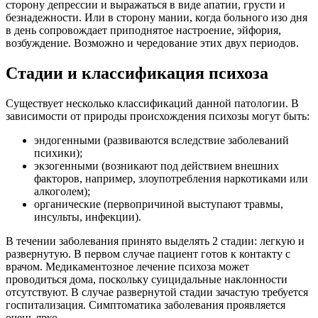
сторону депрессии и выражаться в виде апатии, грусти и
безнадежности. Или в сторону мании, когда больного изо дня
в день сопровождает приподнятое настроение, эйфория,
возбуждение. Возможно и чередование этих двух периодов.
Стадии и классификация психоза
Существует несколько классификаций данной патологии. В
зависимости от природы происхождения психозы могут быть:
эндогенными (развиваются вследствие заболеваний
психики);
экзогенными (возникают под действием внешних
факторов, например, злоупотребления наркотиками или
алкоголем);
органические (первопричиной выступают травмы,
инсульты, инфекции).
В течении заболевания принято выделять 2 стадии: легкую и
развернутую. В первом случае пациент готов к контакту с
врачом. Медикаментозное лечение психоза может
проводиться дома, поскольку суицидальные наклонности
отсутствуют. В случае развернутой стадии зачастую требуется
госпитализация. Симптоматика заболевания проявляется
очень ярко.