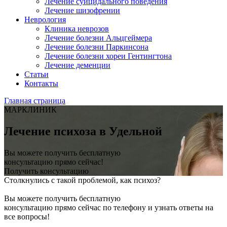
Лечение суицидального поведения
Лечение шизофрении
Неврология
Клиника неврозов
Лечение болезни Альцгеймера
Лечение болезни Паркинсона
Лечение болезни хореи Гентингтона
Лечение деменции
Статьи
Контакты
Главная страница
МАРКЛИНИК
Лечение психоза в Удельной
Вы можете получить бесплатную
консультацию прямо сейчас!
Получить консультацию
Столкнулись с такой проблемой, как психоз?
Вы можете получить бесплатную
консультацию прямо сейчас по телефону и узнать ответы на
все вопросы!