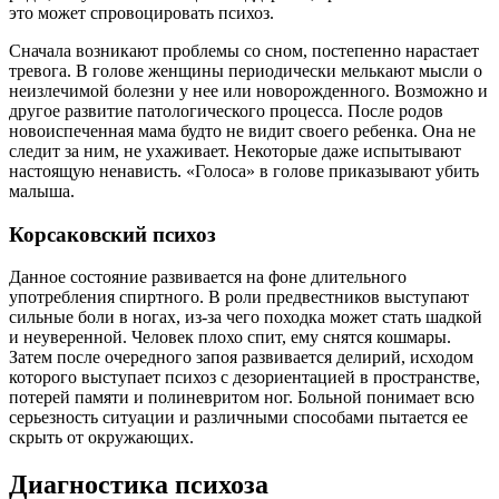
это может спровоцировать психоз.
Сначала возникают проблемы со сном, постепенно нарастает
тревога. В голове женщины периодически мелькают мысли о
неизлечимой болезни у нее или новорожденного. Возможно и
другое развитие патологического процесса. После родов
новоиспеченная мама будто не видит своего ребенка. Она не
следит за ним, не ухаживает. Некоторые даже испытывают
настоящую ненависть. «Голоса» в голове приказывают убить
малыша.
Корсаковский психоз
Данное состояние развивается на фоне длительного
употребления спиртного. В роли предвестников выступают
сильные боли в ногах, из-за чего походка может стать шадкой
и неуверенной. Человек плохо спит, ему снятся кошмары.
Затем после очередного запоя развивается делирий, исходом
которого выступает психоз с дезориентацией в пространстве,
потерей памяти и полиневритом ног. Больной понимает всю
серьезность ситуации и различными способами пытается ее
скрыть от окружающих.
Диагностика психоза