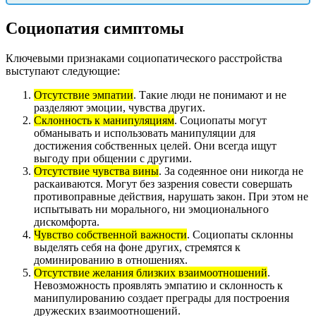
Социопатия симптомы
Ключевыми признаками социопатического расстройства
выступают следующие:
Отсутствие эмпатии
. Такие люди не понимают и не
разделяют эмоции, чувства других.
Склонность к манипуляциям
. Социопаты могут
обманывать и использовать манипуляции для
достижения собственных целей. Они всегда ищут
выгоду при общении с другими.
Отсутствие чувства вины
. За содеянное они никогда не
раскаиваются. Могут без зазрения совести совершать
противоправные действия, нарушать закон. При этом не
испытывать ни морального, ни эмоционального
дискомфорта.
Чувство собственной важности
. Социопаты склонны
выделять себя на фоне других, стремятся к
доминированию в отношениях.
Отсутствие желания близких взаимоотношений
.
Невозможность проявлять эмпатию и склонность к
манипулированию создает преграды для построения
дружеских взаимоотношений.