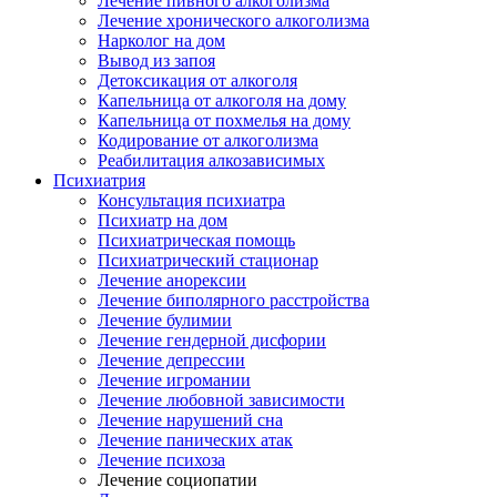
Лечение пивного алкоголизма
Лечение хронического алкоголизма
Нарколог на дом
Вывод из запоя
Детоксикация от алкоголя
Капельница от алкоголя на дому
Капельница от похмелья на дому
Кодирование от алкоголизма
Реабилитация алкозависимых
Психиатрия
Консультация психиатра
Психиатр на дом
Психиатрическая помощь
Психиатрический стационар
Лечение анорексии
Лечение биполярного расстройства
Лечение булимии
Лечение гендерной дисфории
Лечение депрессии
Лечение игромании
Лечение любовной зависимости
Лечение нарушений сна
Лечение панических атак
Лечение психоза
Лечение социопатии