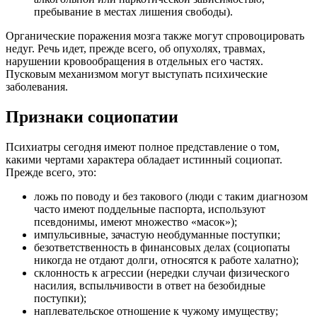
пребывание в местах лишения свободы).
Органические поражения мозга также могут спровоцировать
недуг. Речь идет, прежде всего, об опухолях, травмах,
нарушении кровообращения в отдельных его частях.
Пусковым механизмом могут выступать психические
заболевания.
Признаки социопатии
Психиатры сегодня имеют полное представление о том,
какими чертами характера обладает истинный социопат.
Прежде всего, это:
ложь по поводу и без такового (люди с таким диагнозом
часто имеют поддельные паспорта, используют
псевдонимы, имеют множество «масок»);
импульсивные, зачастую необдуманные поступки;
безответственность в финансовых делах (социопаты
никогда не отдают долги, относятся к работе халатно);
склонность к агрессии (нередки случаи физического
насилия, вспыльчивости в ответ на безобидные
поступки);
наплевательское отношение к чужому имуществу;